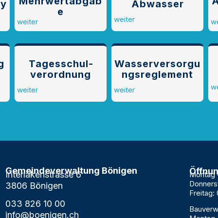
Mehrwertabgab
A
ky
Abwasser
e
weiter
weiter
we
g
Tagesschul­
Wasserversorgu
verordnung
ngs­reglement
we
weiter
weiter
Gemeindeverwaltung Bönigen
Öffnun
Interlakenstrasse 6
Montag –
Donnerst
3806 Bönigen
Freitag: 
033 826 10 00
Bauverw
info@boenigen.ch