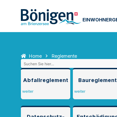
EINWOHNERG
Home
Reglemente
Abfallreglement
Baureglement
weiter
weiter
Datenschutz­
Entschädigun