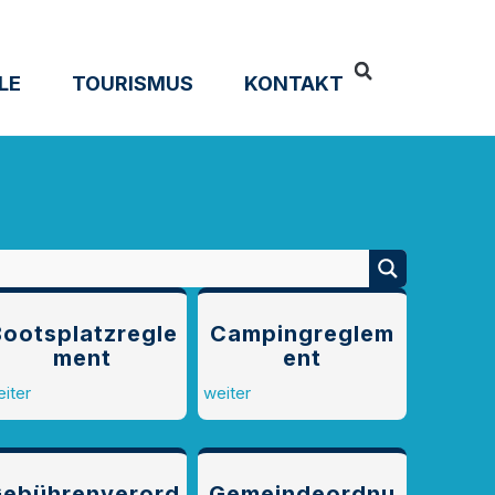
LE
TOURISMUS
KONTAKT
ootsplatzregle
Campingreglem
ment
ent
iter
weiter
ebührenverord
Gemeindeordnu