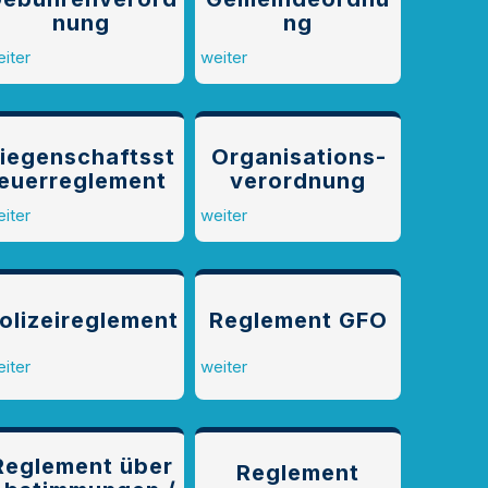
nung
ng
iter
weiter
iegenschaftsst
Organisations­
euer­reglement
verordnung
iter
weiter
olizeireglement
Reglement GFO
iter
weiter
Reglement über
Reglement