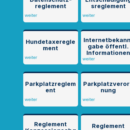
reglement
s­reglement
weiter
weiter
Internetbekan
Hundetaxeregle
gabe öffentl.
ment
Informatione
weiter
weiter
Parkplatzreglem
Parkplatzvero
ent
nung
weiter
weiter
Reglement
Reglement