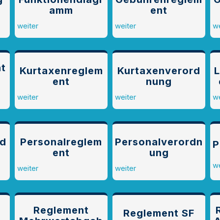
amm
ent
weiter
weiter
we
nt
Kurtaxenreglem
Kurtaxenverord
L
ent
nung
n
weiter
weiter
we
rd
Personalreglem
Personalverordn
P
ent
ung
we
weiter
weiter
Reglement
Reglement SF