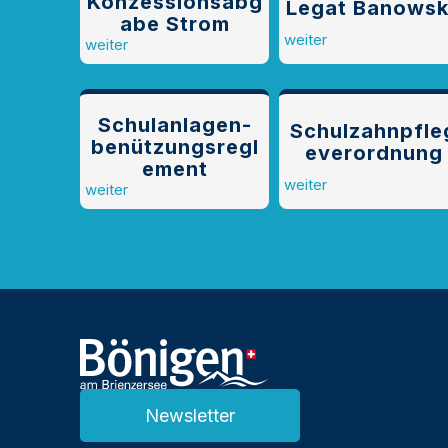
Konzessionsabg
Legat Banows
abe Strom
weiter
weiter
Schulanlagen­­
Schulzahnpfle
benützungsregl
e­verordnung
ement
weiter
weiter
Newsletter