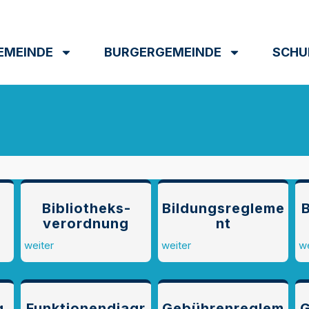
EMEINDE
BURGERGEMEINDE
SCHU
Bibliotheks­­
Bildungsregleme
B
verordnung
nt
weiter
weiter
we
g
Funktionendiagr
Gebührenreglem
G