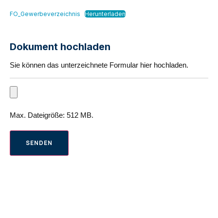
FO_Gewerbeverzeichnis
Herunterladen
Dokument hochladen
Sie können das unterzeichnete Formular hier hochladen.
D
a
t
e
Max. Dateigröße: 512 MB.
i
SENDEN