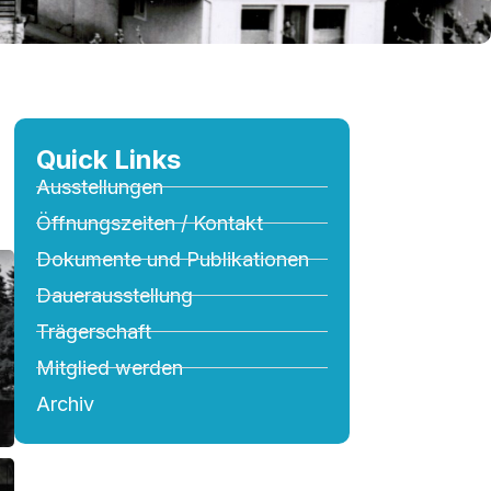
Quick Links
Ausstellungen
Öffnungszeiten / Kontakt
Dokumente und Publikationen
Dauerausstellung
Trägerschaft
Mitglied werden
Archiv